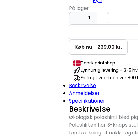
Ryd
På lager
Økologisk
Poloshirt
|
Dame
antal
Køb nu - 239,00 kr.
Dansk printshop
Lynhurtig levering – 3-5 h
Fri fragt ved køb over 800 k
Beskrivelse
Anmeldelser
Specifikationer
Beskrivelse
Økologisk poloshirt i blød p
Poloshirten har 3-knaps sto
forstærkning af nakke og sku