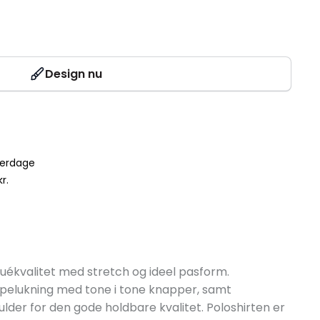
Design nu
verdage
r.
iquékvalitet med stretch og ideel pasform.
lpelukning med tone i tone knapper, samt
lder for den gode holdbare kvalitet. Poloshirten er