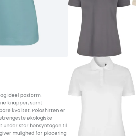
 og ideel pasform.
tone knapper, samt
are kvalitet. Poloshirten er
n strengeste økologiske
t under stor hensyntagen til
giver mulighed for placering