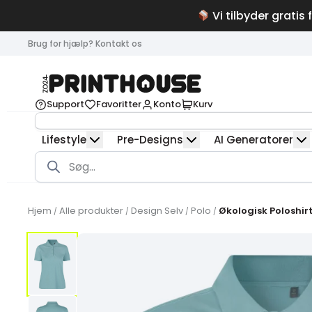
Vi tilbyder gratis 
Brug for hjælp? Kontakt os
Support
Favoritter
Konto
Kurv
Lifestyle
Pre-Designs
AI Generatorer
Products
search
Hjem
Alle produkter
Design Selv
Polo
Økologisk Poloshir
/
/
/
/