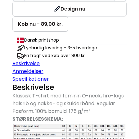
TIME®
T-
Design nu
shirt
|
Køb nu - 89,00 kr.
Dame
antal
Dansk printshop
Lynhurtig levering – 3-5 hverdage
Fri fragt ved køb over 800 kr.
Beskrivelse
Anmeldelser
Specifikationer
Beskrivelse
Klassisk T-shirt med feminin O-neck, fire-lags
halsrib og nakke- og skulderbånd. Regular
Pasform. 100% bomuld. 175 g/
m²
STØRRELSESSKEMA: