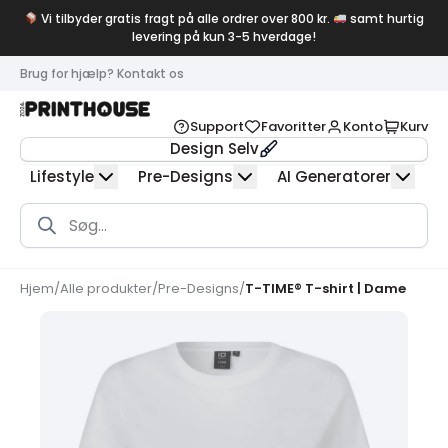
Vi tilbyder gratis fragt på alle ordrer over 800 kr.
samt hurtig
levering på kun 3-5 hverdage!
Brug for hjælp? Kontakt os
Support
Favoritter
Konto
Kurv
Design Selv
Lifestyle
Pre-Designs
AI Generatorer
Products
search
Hjem
/
Alle produkter
/
Pre-Designs
/
T-TIME® T-shirt | Dame