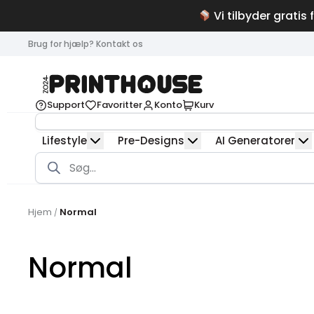
Vi tilbyder gratis 
Brug for hjælp? Kontakt os
Support
Favoritter
Konto
Kurv
Lifestyle
Pre-Designs
AI Generatorer
Products
search
Hjem
Normal
/
Normal