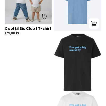
Tilføj til kurv
Tilføj ti
Cool Lil Sis Club | T-shirt
179,00
kr.