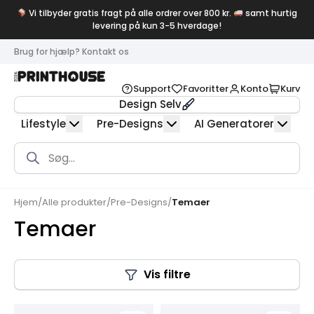
Vi tilbyder gratis fragt på alle ordrer over 800 kr.
samt hurtig
levering på kun 3-5 hverdage!
Brug for hjælp? Kontakt os
Support
Favoritter
Konto
Kurv
Design Selv
Lifestyle
Pre-Designs
AI Generatorer
Products
search
Hjem
/
Alle produkter
/
Pre-Designs
/
Temaer
Temaer
Vis filtre