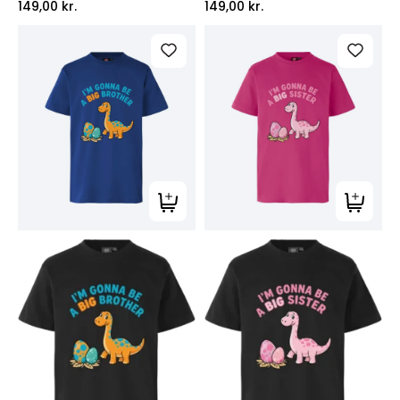
149,00
kr.
149,00
kr.
Tilføj til kurv
Tilføj ti