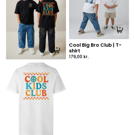
Tilføj ti
Cool Big Bro Club | T-
shirt
Tilføj til kurv
179,00
kr.