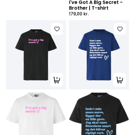
I've Got A Big Secret -
Brother | T-shirt
179,00
kr.
Tilføj til kurv
Tilføj ti