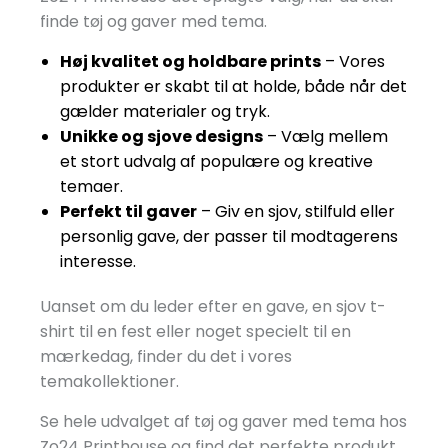
finde tøj og gaver med tema.
Høj kvalitet og holdbare prints
– Vores
produkter er skabt til at holde, både når det
gælder materialer og tryk.
Unikke og sjove designs
– Vælg mellem
et stort udvalg af populære og kreative
temaer.
Perfekt til gaver
– Giv en sjov, stilfuld eller
personlig gave, der passer til modtagerens
interesse.
Uanset om du leder efter en gave, en sjov t-
shirt til en fest eller noget specielt til en
mærkedag, finder du det i vores
temakollektioner.
Se hele udvalget af tøj og gaver med tema hos
Zo24 Printhouse og find det perfekte produkt