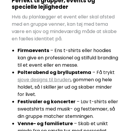
Perfekt til grupper, events og
specielle lejligheder
Hvis du planlægger et event eller skal afsted
med en gruppe venner, kan tøj med tema
være en sjov og mindeværdig måde at skabe
en fælles identitet på.
Firmaevents
– Ens t-shirts eller hoodies
kan give en professionel og stilfuld branding
til et event eller en messe.
Polterabend og bryllupstema
– Få trykt
sjove designs til bruden
, gommen og hele
holdet, så I skiller jer ud og skaber minder
for livet.
Festivaler og koncerter
– Lav t-shirts eller
sweatshirts med musik- og festtemaer, så
din gruppe matcher stemningen.
Venne- og familieture
– Skab et unikt
minde fra en særlig tur med personligt