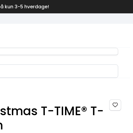
på kun 3-5 hverdage!
istmas T-TIME® T-
n