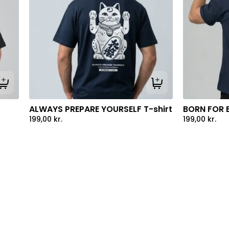
Tilføj til kurv
Tilføj til kurv
ALWAYS PREPARE YOURSELF T-shirt
BORN FOR B
199,00
kr.
199,00
kr.