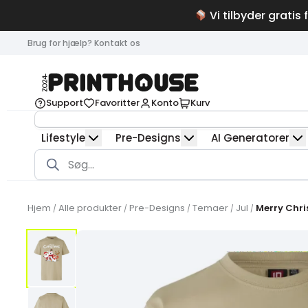
Vi tilbyder gratis 
Brug for hjælp? Kontakt os
Support
Favoritter
Konto
Kurv
Lifestyle
Pre-Designs
AI Generatorer
Products
search
Hjem
Alle produkter
Pre-Designs
Temaer
Jul
Merry Chri
/
/
/
/
/