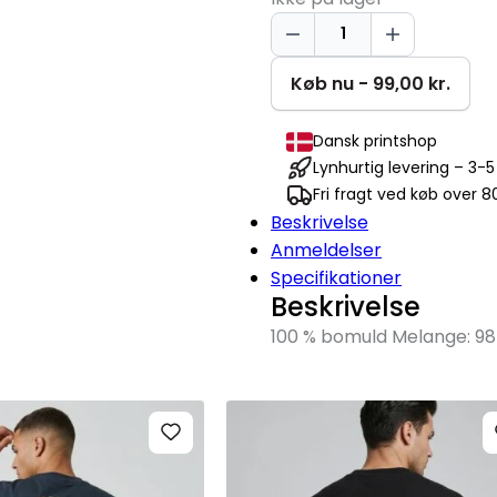
Merry
Christmas
T-
Køb nu - 99,00 kr.
TIME®
T-
Dansk printshop
shirt
Lynhurtig levering – 3-
|
Fri fragt ved køb over 80
børn
Beskrivelse
antal
Anmeldelser
Specifikationer
Beskrivelse
100 % bomuld Melange: 98