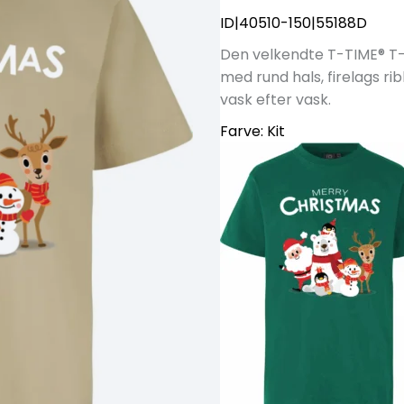
ID|40510-150|55188D
Den velkendte T-TIME® T-sh
med rund hals, firelags ri
vask efter vask.
Farve:
Kit