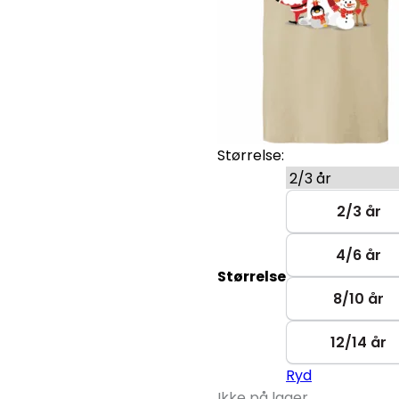
Størrelse:
2/3 år
4/6 år
Størrelse
8/10 år
12/14 år
Ryd
Ikke på lager