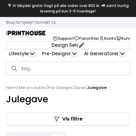
Vi tilbyder gratis fragt på alle ordrer over 800 kr.
samt hurtig
levering på kun 3-5 hverdage!
Brug for hjælp? Kontakt os
Support
Favoritter
Konto
Kurv
Design Selv
Lifestyle
Pre-Designs
AI Generatorer
Products
search
Hjem
/
Alle produkter
/
Pre-Designs
/
Gave
/
Julegave
Julegave
Vis filtre