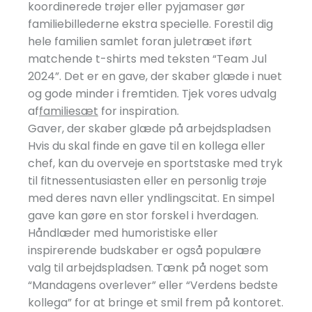
koordinerede trøjer eller pyjamaser gør
familiebillederne ekstra specielle. Forestil dig
hele familien samlet foran juletræet iført
matchende t-shirts med teksten “Team Jul
2024”. Det er en gave, der skaber glæde i nuet
og gode minder i fremtiden. Tjek vores udvalg
af
familiesæt
for inspiration.
Gaver, der skaber glæde på arbejdspladsen
Hvis du skal finde en gave til en kollega eller
chef, kan du overveje en sportstaske med tryk
til fitnessentusiasten eller en personlig trøje
med deres navn eller yndlingscitat. En simpel
gave kan gøre en stor forskel i hverdagen.
Håndlæder med humoristiske eller
inspirerende budskaber er også populære
valg til arbejdspladsen. Tænk på noget som
“Mandagens overlever” eller “Verdens bedste
kollega” for at bringe et smil frem på kontoret.