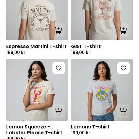
Tilføj til kurv
Tilføj ti
Espresso Martini T-shirt
G&T T-shirt
199,00
kr.
199,00
kr.
Tilføj til kurv
Tilføj ti
Lemon Squeeze -
Lemons T-shirt
Lobster Please T-shirt
199,00
kr.
199,00
kr.