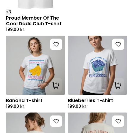
+
3
Proud Member Of The
Cool Dads Club T-shirt
199,00
kr.
Tilføj til kurv
Tilføj ti
Banana T-shirt
Blueberries T-shirt
199,00
kr.
199,00
kr.