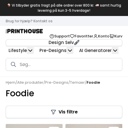
Vi tilbyder gratis fragt på alle ordrer over 800 kr.
samt hurtig
levering på kun 3-5 hverdage!
Brug for hjælp? Kontakt os
Support
Favoritter
Konto
Kurv
Design Selv
Lifestyle
Pre-Designs
AI Generatorer
Products
search
Hjem
/
Alle produkter
/
Pre-Designs
/
Temaer
/
Foodie
Foodie
Vis filtre