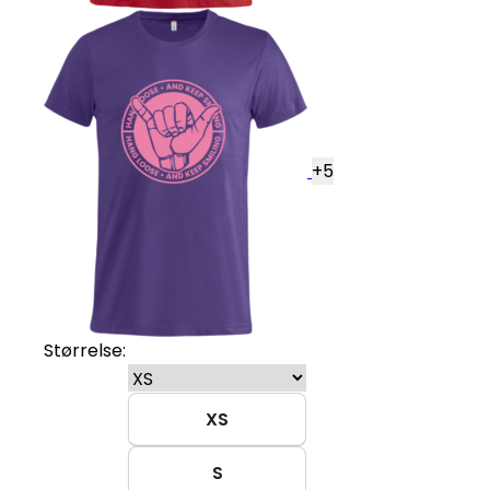
+
5
Størrelse:
XS
S