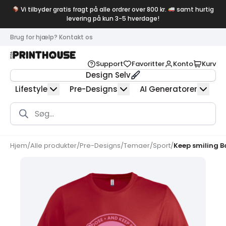
Vi tilbyder gratis fragt på alle ordrer over 800 kr.
samt hurtig
levering på kun 3-5 hverdage!
Brug for hjælp? Kontakt os
Support
Favoritter
Konto
Kurv
Design Selv
Lifestyle
Pre-Designs
AI Generatorer
Products
search
Hjem
/
Alle produkter
/
Pre-Designs
/
Temaer
/
Sport
/
Keep smiling B