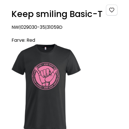
Keep smiling Basic-T
NW|029030-35|31059D
Farve:
Red