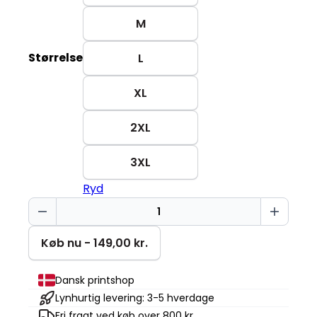
M
Størrelse
L
XL
2XL
3XL
Ryd
Keep
smiling
Basic-
Køb nu - 149,00 kr.
T
antal
Dansk printshop
Lynhurtig levering: 3-5 hverdage
Fri fragt ved køb over 800 kr.