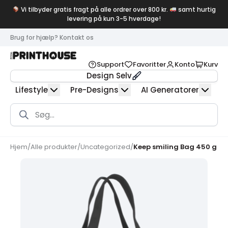
Vi tilbyder gratis fragt på alle ordrer over 800 kr.
samt hurtig
levering på kun 3-5 hverdage!
Brug for hjælp? Kontakt os
Support
Favoritter
Konto
Kurv
Design Selv
Lifestyle
Pre-Designs
AI Generatorer
Products
search
Hjem
/
Alle produkter
/
Uncategorized
/
Keep smiling Bag 450 g