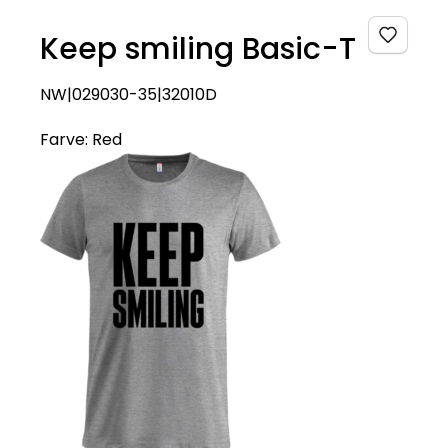
Keep smiling Basic-T
NW|029030-35|32010D
Farve:
Red