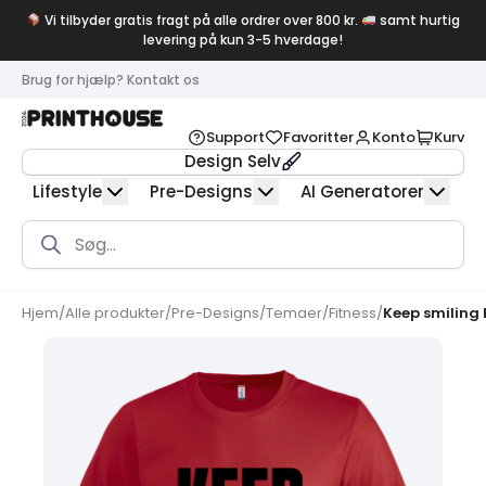
Vi tilbyder gratis fragt på alle ordrer over 800 kr.
samt hurtig
levering på kun 3-5 hverdage!
Brug for hjælp? Kontakt os
Support
Favoritter
Konto
Kurv
Design Selv
Lifestyle
Pre-Designs
AI Generatorer
Products
search
Hjem
/
Alle produkter
/
Pre-Designs
/
Temaer
/
Fitness
/
Keep smiling 