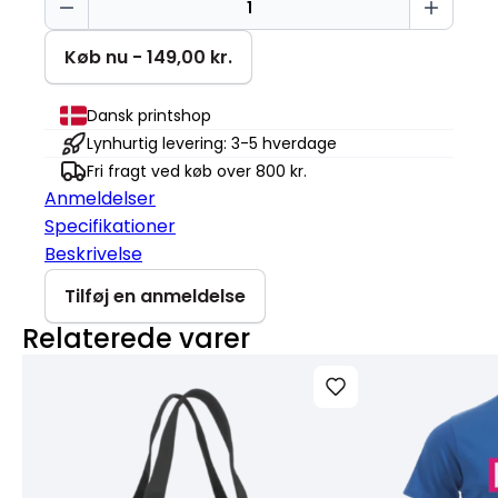
smiling
Basic-
Køb nu - 149,00 kr.
T
antal
Dansk printshop
Lynhurtig levering: 3-5 hverdage
Fri fragt ved køb over 800 kr.
Anmeldelser
Specifikationer
Beskrivelse
Tilføj en anmeldelse
Relaterede varer