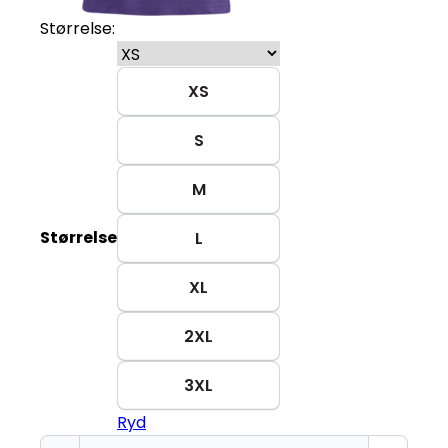
Størrelse:
XS
S
M
Størrelse
L
XL
2XL
3XL
Ryd
Keep