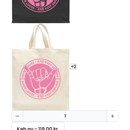
+
2
Keep
smiling
Bag
Køb nu - 119,00 kr.