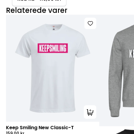
450
Relaterede varer
g
antal
Tilføj til kurv
Keep Smiling New Classic-T
159,00
kr.