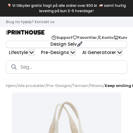
Vi tilbyder gratis fragt på alle ordrer over 800 kr.
samt hurtig
levering på kun 3-5 hverdage!
Brug for hjælp? Kontakt os
Support
Favoritter
Konto
Kurv
Design Selv
Lifestyle
Pre-Designs
AI Generatorer
Products
search
Hjem
/
Alle produkter
/
Pre-Designs
/
Temaer
/
Fitness
/
Keep smiling