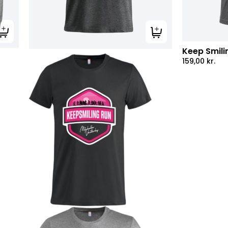
Tilføj til kurv
Tilføj til kurv
Keep Smili
159,00
kr.