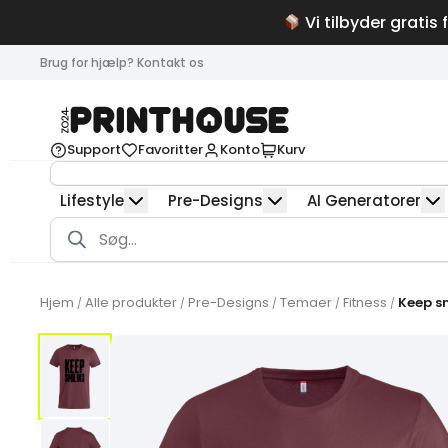
Vi tilbyder gratis 
Brug for hjælp? Kontakt os
Support
Favoritter
Konto
Kurv
Lifestyle
Pre-Designs
AI Generatorer
Products
search
Hjem
Alle produkter
Pre-Designs
Temaer
Fitness
Keep s
/
/
/
/
/