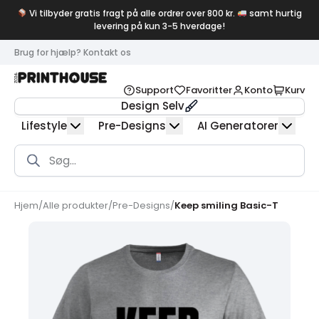
Vi tilbyder gratis fragt på alle ordrer over 800 kr.
samt hurtig
levering på kun 3-5 hverdage!
Brug for hjælp? Kontakt os
Support
Favoritter
Konto
Kurv
Design Selv
Lifestyle
Pre-Designs
AI Generatorer
Products
search
Hjem
/
Alle produkter
/
Pre-Designs
/
Keep smiling Basic-T