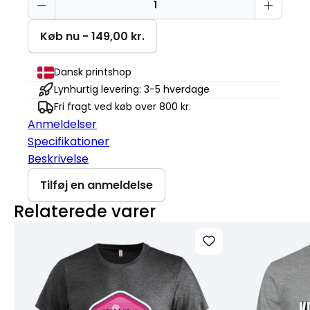
smiling
Basic-
Køb nu - 149,00 kr.
T
antal
Dansk printshop
Lynhurtig levering: 3-5 hverdage
Fri fragt ved køb over 800 kr.
Anmeldelser
Specifikationer
Beskrivelse
Tilføj en anmeldelse
Relaterede varer