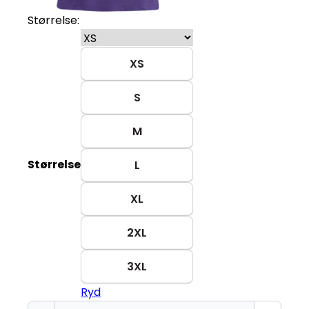
Størrelse:
XS
S
M
Størrelse
L
XL
2XL
3XL
Ryd
Keep