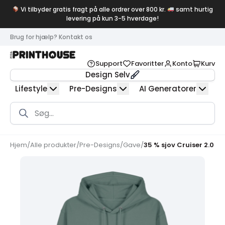
Vi tilbyder gratis fragt på alle ordrer over 800 kr.
samt hurtig
levering på kun 3-5 hverdage!
Brug for hjælp? Kontakt os
Support
Favoritter
Konto
Kurv
Design Selv
Lifestyle
Pre-Designs
AI Generatorer
Products
search
Hjem
/
Alle produkter
/
Pre-Designs
/
Gave
/
35 % sjov Cruiser 2.0