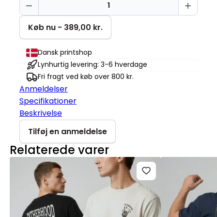
35
%
sjov
Køb nu - 389,00 kr.
Cruiser
2.0
Dansk printshop
antal
Lynhurtig levering: 3-6 hverdage
Fri fragt ved køb over 800 kr.
Anmeldelser
Specifikationer
Beskrivelse
Tilføj en anmeldelse
Relaterede varer