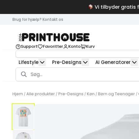
Vi tilbyder gratis 
Brug for hjælp? Kontakt os
Support
Favoritter
Konto
Kurv
Lifestyle
Pre-Designs
AI Generatorer
Products
search
Hjem
Alle produkter
Pre-Designs
Køn
Børn og Teenager
/
/
/
/
/