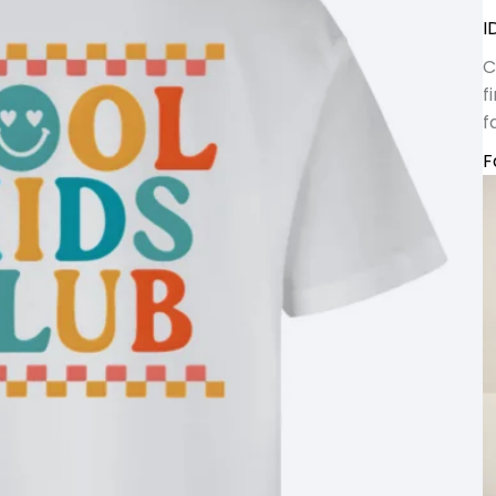
I
C
f
f
F