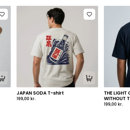
Tilføj til kurv
Tilføj til kurv
JAPAN SODA T-shirt
THE LIGHT 
WITHOUT TH
199,00
kr.
199,00
kr.