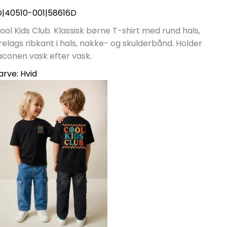
D|40510-001|58616D
ool Kids Club. Klassisk børne T-shirt med rund hals,
irelags ribkant i hals, nakke- og skulderbånd. Holder
aconen vask efter vask.
arve:
Hvid