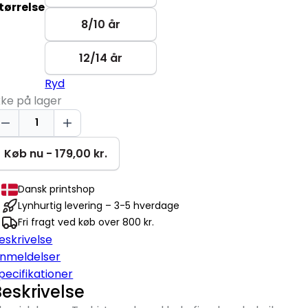
tørrelse
8/10 år
12/14 år
Ryd
kke på lager
ool
ids
lub
Køb nu - 179,00 kr.
miley
-
Dansk printshop
hirt
Lynhurtig levering – 3-5 hverdage
ntal
Fri fragt ved køb over 800 kr.
eskrivelse
nmeldelser
pecifikationer
Beskrivelse