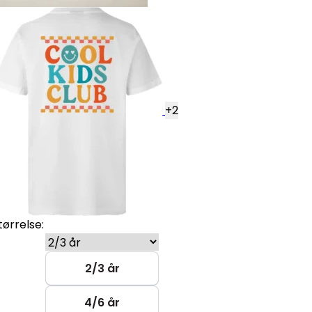
+
2
tørrelse:
2/3 år
4/6 år