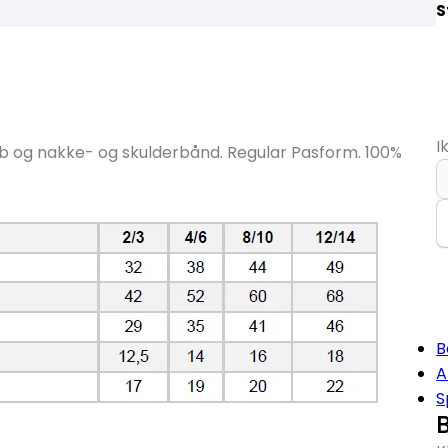
S
I
srib og nakke- og skulderbånd. Regular Pasform. 100%
C
K
C
S
T
s
a
B
A
S