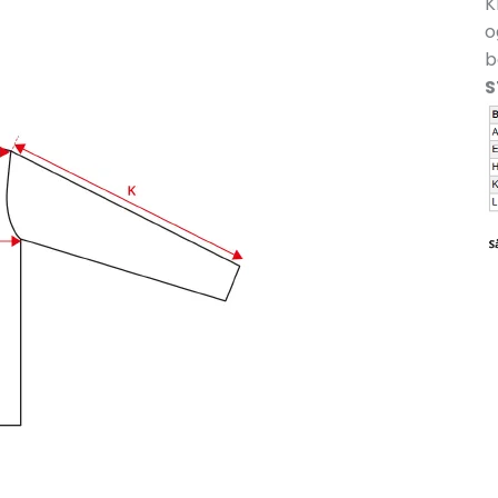
K
o
b
S