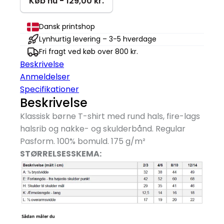
Køb nu - 129,00 kr.
A
Flock
Dansk printshop
T-
Lynhurtig levering – 3-5 hverdage
shirt
Fri fragt ved køb over 800 kr.
|
Beskrivelse
Børn
Anmeldelser
antal
Specifikationer
Beskrivelse
Klassisk børne T-shirt med rund hals, fire-lags
halsrib og nakke- og skulderbånd. Regular
Pasform. 100% bomuld. 175 g/
m²
STØRRELSESSKEMA: