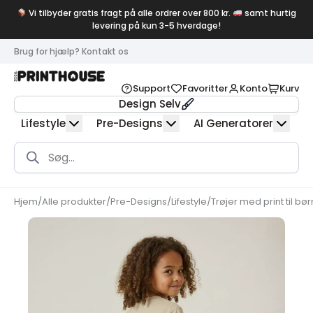
Vi tilbyder gratis fragt på alle ordrer over 800 kr.
samt hurtig
levering på kun 3-5 hverdage!
Brug for hjælp? Kontakt os
Support
Favoritter
Konto
Kurv
Design Selv
Lifestyle
Pre-Designs
AI Generatorer
Products
search
Hjem
/
Alle produkter
/
Pre-Designs
/
Lifestyle
/
Trøjer med print til bør