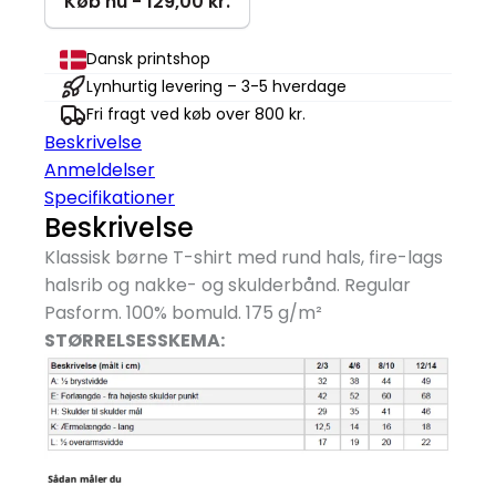
Køb nu - 129,00 kr.
A
Flock
Dansk printshop
T-
Lynhurtig levering – 3-5 hverdage
shirt
Fri fragt ved køb over 800 kr.
|
Beskrivelse
Børn
Anmeldelser
antal
Specifikationer
Beskrivelse
Klassisk børne T-shirt med rund hals, fire-lags
halsrib og nakke- og skulderbånd. Regular
Pasform. 100% bomuld. 175 g/
m²
STØRRELSESSKEMA: