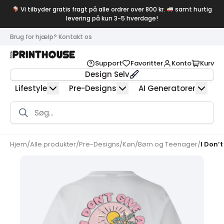
Vi tilbyder gratis fragt på alle ordrer over 800 kr.
samt hurtig
levering på kun 3-5 hverdage!
Brug for hjælp? Kontakt os
Support
Favoritter
Konto
Kurv
Design Selv
Lifestyle
Pre-Designs
AI Generatorer
Products
search
Hjem
/
Alle produkter
/
Pre-Designs
/
Køn
/
Børn og Teenager
/
I Don’t