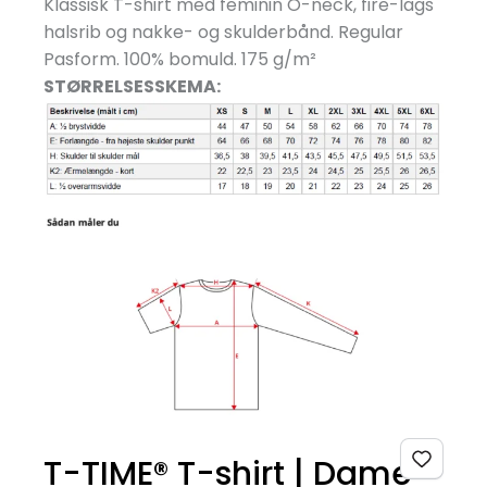
Klassisk T-shirt med feminin O-neck, fire-lags
halsrib og nakke- og skulderbånd. Regular
Pasform. 100% bomuld. 175 g/
m²
STØRRELSESSKEMA:
T-TIME® T-shirt | Dame