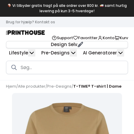
Vi tilbyder gratis fragt på alle ordrer over 800 kr.
samt hurtig
levering på kun 3-5 hverdage!
Brug for hjælp? Kontakt os
Support
Favoritter
Konto
Kurv
Design Selv
Lifestyle
Pre-Designs
AI Generatorer
Products
search
Hjem
/
Alle produkter
/
Pre-Designs
/
T-TIME® T-shirt | Dame