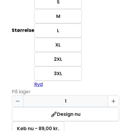
S
M
Størrelse
L
XL
2XL
3XL
Ryd
På lager
T-
TIME®
T-
Design nu
shirt
|
Køb nu - 89,00 kr.