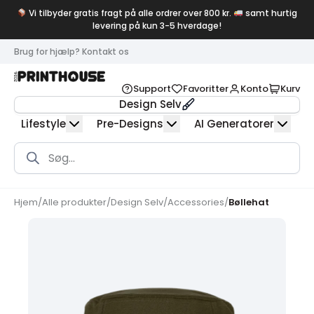
Vi tilbyder gratis fragt på alle ordrer over 800 kr.
samt hurtig
levering på kun 3-5 hverdage!
Brug for hjælp? Kontakt os
Support
Favoritter
Konto
Kurv
Design Selv
Lifestyle
Pre-Designs
AI Generatorer
Products
search
Hjem
/
Alle produkter
/
Design Selv
/
Accessories
/
Bøllehat