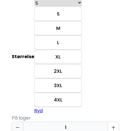
S
M
L
Størrelse
XL
2XL
3XL
4XL
Ryd
På lager
T-