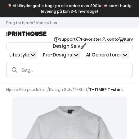
Vi tilbyder gratis fragt på alle ordrer over 800 kr.
samt hurtig
levering på kun 3-5 hverdage!
Brug for hjælp? Kontakt os
Support
Favoritter
Konto
Kurv
Design Selv
Lifestyle
Pre-Designs
AI Generatorer
Products
search
Hjem
/
Alle produkter
/
Design Selv
/
T-Shirt
/
T-TIME® T-shirt