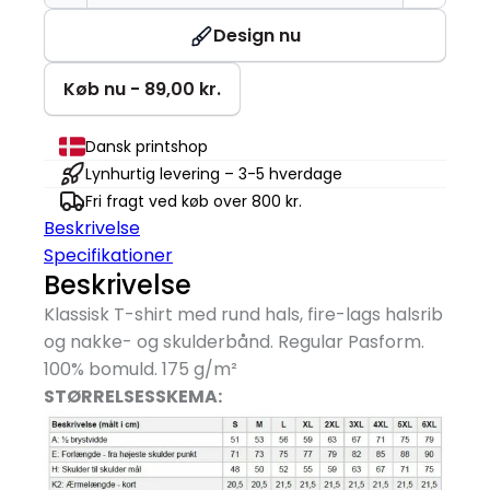
TIME®
T-
Design nu
shirt
antal
Køb nu - 89,00 kr.
Dansk printshop
Lynhurtig levering – 3-5 hverdage
Fri fragt ved køb over 800 kr.
Beskrivelse
Specifikationer
Beskrivelse
Klassisk T-shirt med rund hals, fire-lags halsrib
og nakke- og skulderbånd. Regular Pasform.
100% bomuld. 175 g/
m²
STØRRELSESSKEMA: