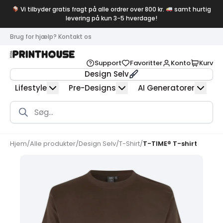
Vi tilbyder gratis fragt på alle ordrer over 800 kr.
samt hurtig
levering på kun 3-5 hverdage!
Brug for hjælp? Kontakt os
Support
Favoritter
Konto
Kurv
Design Selv
Lifestyle
Pre-Designs
AI Generatorer
Products
search
Hjem
/
Alle produkter
/
Design Selv
/
T-Shirt
/
T-TIME® T-shirt