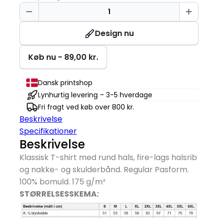
T-
TIME®
T-
Design nu
shirt
antal
Køb nu - 89,00 kr.
Dansk printshop
Lynhurtig levering – 3-5 hverdage
Fri fragt ved køb over 800 kr.
Beskrivelse
Specifikationer
Beskrivelse
Klassisk T-shirt med rund hals, fire-lags halsrib
og nakke- og skulderbånd. Regular Pasform.
100% bomuld. 175 g/
m²
STØRRELSESSKEMA: