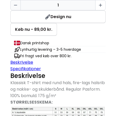
T-
TIME®
T-
Design nu
shirt
antal
Køb nu - 89,00 kr.
Dansk printshop
Lynhurtig levering – 3-5 hverdage
Fri fragt ved køb over 800 kr.
Beskrivelse
Specifikationer
Beskrivelse
Klassisk T-shirt med rund hals, fire-lags halsrib
og nakke- og skulderbånd. Regular Pasform.
100% bomuld. 175 g/
m²
STØRRELSESSKEMA: