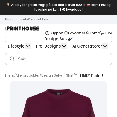
Vi tilbyder gratis fragt på alle ordrer over 800 kr.
samt hurtig
levering på kun 3-5 hverdage!
Brug for hjælp? Kontakt os
Support
Favoritter
Konto
Kurv
Design Selv
Lifestyle
Pre-Designs
AI Generatorer
Products
search
Hjem
/
Alle produkter
/
Design Selv
/
T-Shirt
/
T-TIME® T-shirt