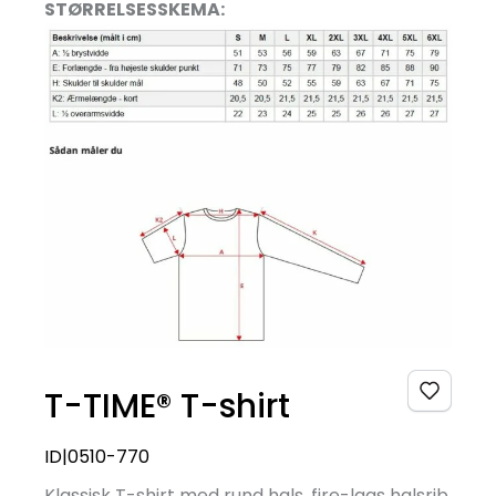
STØRRELSESSKEMA:
T-TIME® T-shirt
ID|0510-770
Klassisk T-shirt med rund hals, fire-lags halsrib