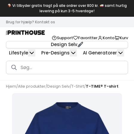
Vi tilbyder gratis fragt på alle ordrer over 800 kr.
samt hurtig
levering på kun 3-5 hverdage!
Brug for hjælp? Kontakt os
Support
Favoritter
Konto
Kurv
Design Selv
Lifestyle
Pre-Designs
AI Generatorer
Products
search
Hjem
/
Alle produkter
/
Design Selv
/
T-Shirt
/
T-TIME® T-shirt