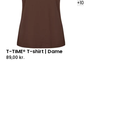
+
10
T-TIME® T-shirt | Dame
89,00
kr.