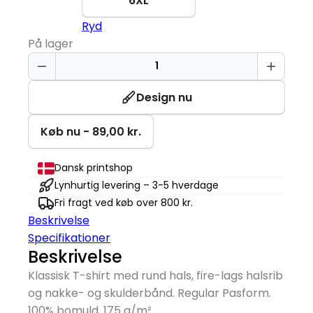
6XL
Ryd
På lager
T-
TIME®
T-
Design nu
shirt
antal
Køb nu - 89,00 kr.
Dansk printshop
Lynhurtig levering – 3-5 hverdage
Fri fragt ved køb over 800 kr.
Beskrivelse
Specifikationer
Beskrivelse
Klassisk T-shirt med rund hals, fire-lags halsrib
og nakke- og skulderbånd. Regular Pasform.
100% bomuld. 175 g/
m²