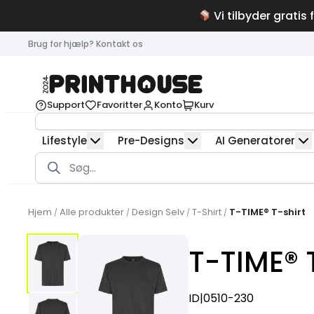
Vi tilbyder gratis 
Brug for hjælp? Kontakt os
Support
Favoritter
Konto
Kurv
Lifestyle
Pre-Designs
AI Generatorer
Products
search
Hjem
Alle produkter
Design Selv
T-Shirt
T-TIME® T-shirt
/
/
/
/
T-TIME® 
ID|0510-230