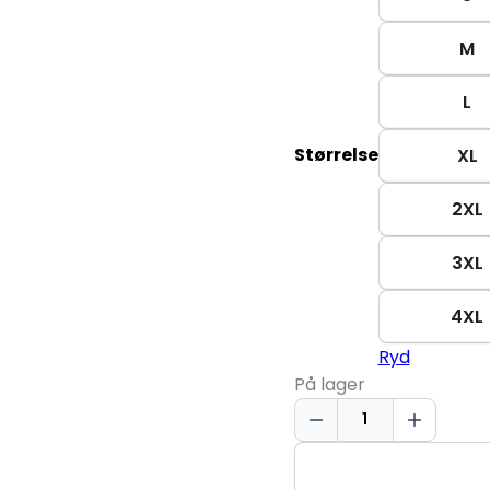
M
L
Størrelse
XL
2XL
3XL
4XL
Ryd
På lager
T-
TIME®
T-