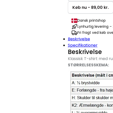
shirt
antal
Køb nu - 89,00 kr.
Dansk printshop
Lynhurtig levering 
Fri fragt ved køb ove
Beskrivelse
Specifikationer
Beskrivelse
Klassisk T-shirt med r
STØRRELSESSKEMA: