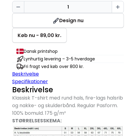
T-
TIME®
T-
Design nu
shirt
antal
Køb nu - 89,00 kr.
Dansk printshop
Lynhurtig levering – 3-5 hverdage
Fri fragt ved køb over 800 kr.
Beskrivelse
Specifikationer
Beskrivelse
Klassisk T-shirt med rund hals, fire-lags halsrib
og nakke- og skulderbånd. Regular Pasform.
100% bomuld. 175 g/
m²
STØRRELSESSKEMA: