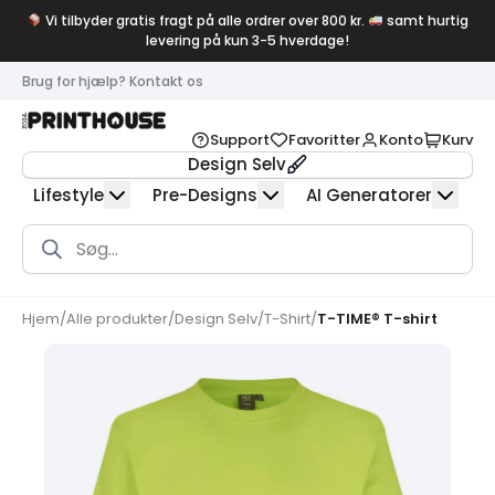
Vi tilbyder gratis fragt på alle ordrer over 800 kr.
samt hurtig
levering på kun 3-5 hverdage!
Brug for hjælp? Kontakt os
Support
Favoritter
Konto
Kurv
Design Selv
Lifestyle
Pre-Designs
AI Generatorer
Products
search
Hjem
/
Alle produkter
/
Design Selv
/
T-Shirt
/
T-TIME® T-shirt