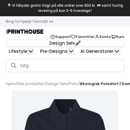
Vi tilbyder gratis fragt på alle ordrer over 800 kr.
samt hurtig
levering på kun 3-5 hverdage!
Brug for hjælp? Kontakt os
Support
Favoritter
Konto
Kurv
Design Selv
Lifestyle
Pre-Designs
AI Generatorer
Products
search
Hjem
/
Alle produkter
/
Design Selv
/
Polo
/
Økologisk Poloshirt | Da