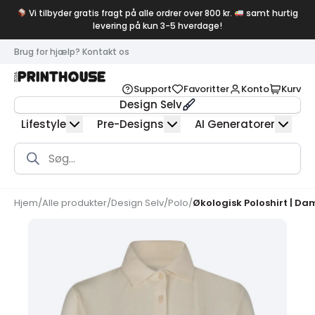
Vi tilbyder gratis fragt på alle ordrer over 800 kr.
samt hurtig
levering på kun 3-5 hverdage!
Brug for hjælp? Kontakt os
Support
Favoritter
Konto
Kurv
Design Selv
Lifestyle
Pre-Designs
AI Generatorer
Products
search
Hjem
/
Alle produkter
/
Design Selv
/
Polo
/
Økologisk Poloshirt | Da