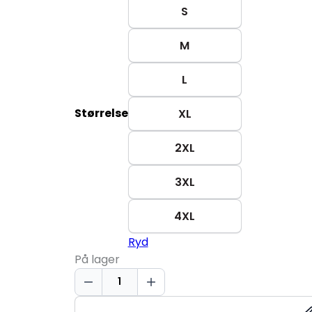
S
M
L
Størrelse
XL
2XL
3XL
4XL
Ryd
På lager
GEYSER
T-
shirt