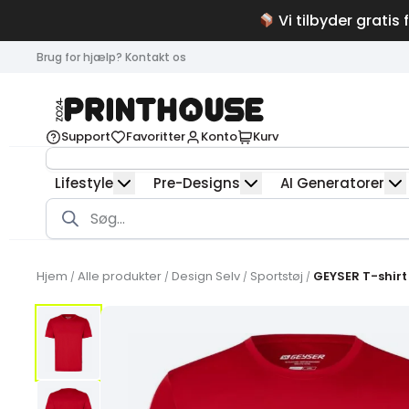
Vi tilbyder gratis 
Brug for hjælp? Kontakt os
Support
Favoritter
Konto
Kurv
Lifestyle
Pre-Designs
AI Generatorer
Products
search
Hjem
Alle produkter
Design Selv
Sportstøj
GEYSER T-shirt 
/
/
/
/