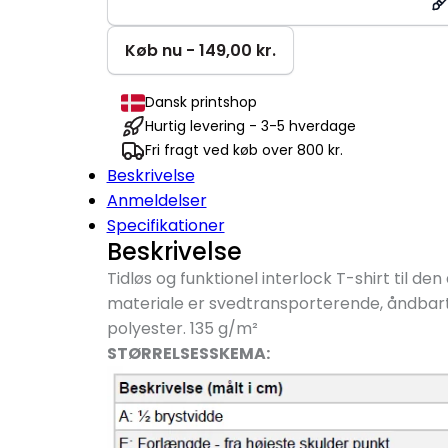
|
Essential
Køb nu - 149,00 kr.
antal
Dansk printshop
Hurtig levering - 3-5 hverdage
Fri fragt ved køb over 800 kr.
Beskrivelse
Anmeldelser
Specifikationer
Beskrivelse
Tidløs og funktionel interlock T-shirt til d
materiale er svedtransporterende, åndbart
polyester. 135 g/
m²
STØRRELSESSKEMA: