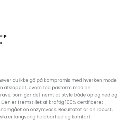
dage
r.
ehøver du ikke gå på kompromis med hverken mode
r en afslappet, oversized pasform med en
bkrave, som gør det nemt at style både op og ned og
en er fremstillet af kraftig 100% certificeret
nnemgået en enzymvask. Resultatet er en robust,
ikrer langvarig holdbarhed og komfort.