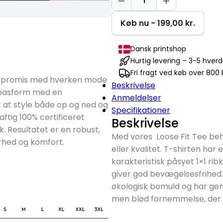
OF
DRAGON
Køb nu - 199,00 kr.
T-
shirt
Dansk printshop
antal
Hurtig levering – 3-5 hver
Fri fragt ved køb over 800 k
ompromis med hverken mode
Beskrivelse
d pasform med en
Anmeldelser
t at style både op og ned og
Specifikationer
aftig 100% certificeret
Beskrivelse
 Resultatet er en robust,
Med vores Loose Fit Tee b
rhed og komfort.
eller kvalitet. T-shirten ha
karakteristisk påsyet 1×1 ri
giver god bevægelsesfrihed. D
økologisk bomuld og har ge
men blød fornemmelse, der s