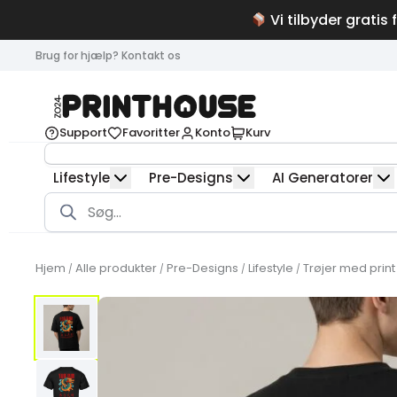
Vi tilbyder gratis 
Brug for hjælp? Kontakt os
Support
Favoritter
Konto
Kurv
Lifestyle
Pre-Designs
AI Generatorer
Products
search
Hjem
Alle produkter
Pre-Designs
Lifestyle
Trøjer med print 
/
/
/
/