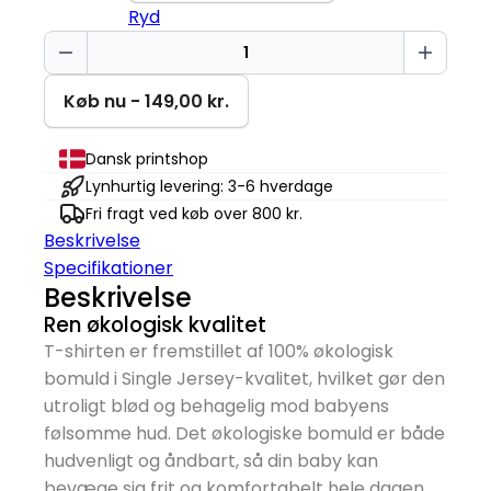
Ryd
Dino
Fødselsdag
|
Køb nu - 149,00 kr.
1
år
Dansk printshop
|
Lynhurtig levering: 3-6 hverdage
Baby
Fri fragt ved køb over 800 kr.
T-
Beskrivelse
Shirt
Specifikationer
antal
Beskrivelse
Ren økologisk kvalitet
T-shirten er fremstillet af 100% økologisk
bomuld i Single Jersey-kvalitet, hvilket gør den
utroligt blød og behagelig mod babyens
følsomme hud. Det økologiske bomuld er både
hudvenligt og åndbart, så din baby kan
bevæge sig frit og komfortabelt hele dagen.