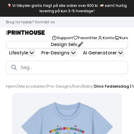
Vi tilbyder gratis fragt på alle ordrer over 800 kr.
samt hurtig
levering på kun 3-5 hverdage!
Brug for hjælp? Kontakt os
Support
Favoritter
Konto
Kurv
Design Selv
Lifestyle
Pre-Designs
AI Generatorer
Products
search
Hjem
/
Alle produkter
/
Pre-Designs
/
Køn
/
Baby
/
Dino Fødselsdag | 1