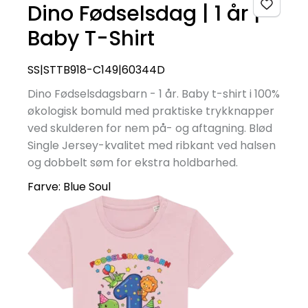
Dino Fødselsdag | 1 år |
Baby T-Shirt
SS|STTB918-C149|60344D
Dino Fødselsdagsbarn - 1 år. Baby t-shirt i 100%
økologisk bomuld med praktiske trykknapper
ved skulderen for nem på- og aftagning. Blød
Single Jersey-kvalitet med ribkant ved halsen
og dobbelt søm for ekstra holdbarhed.
Farve:
Blue Soul