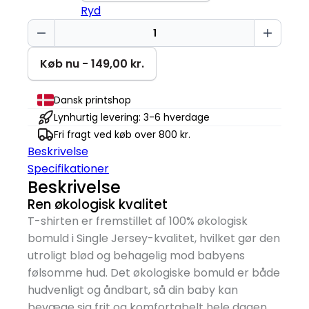
Ryd
Dino
Fødselsdag
|
Køb nu - 149,00 kr.
1
år
Dansk printshop
|
Lynhurtig levering: 3-6 hverdage
Baby
Fri fragt ved køb over 800 kr.
T-
Beskrivelse
Shirt
Specifikationer
antal
Beskrivelse
Ren økologisk kvalitet
T-shirten er fremstillet af 100% økologisk
bomuld i Single Jersey-kvalitet, hvilket gør den
utroligt blød og behagelig mod babyens
følsomme hud. Det økologiske bomuld er både
hudvenligt og åndbart, så din baby kan
bevæge sig frit og komfortabelt hele dagen.