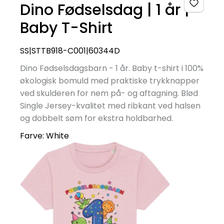
Dino Fødselsdag | 1 år |
Baby T-Shirt
SS|STTB918-C001|60344D
Dino Fødselsdagsbarn - 1 år. Baby t-shirt i 100%
økologisk bomuld med praktiske trykknapper
ved skulderen for nem på- og aftagning. Blød
Single Jersey-kvalitet med ribkant ved halsen
og dobbelt søm for ekstra holdbarhed.
Farve:
White