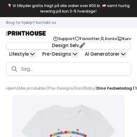
Vi tilbyder gratis fragt på alle ordrer over 800 kr.
samt hurtig
levering på kun 3-5 hverdage!
Brug for hjælp? Kontakt os
Support
Favoritter
Konto
Kurv
Design Selv
Lifestyle
Pre-Designs
AI Generatorer
Products
search
Hjem
/
Alle produkter
/
Pre-Designs
/
Køn
/
Baby
/
Dino Fødselsdag | 1