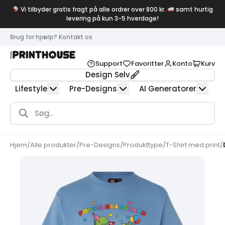
Vi tilbyder gratis fragt på alle ordrer over 800 kr.
samt hurtig
levering på kun 3-5 hverdage!
Brug for hjælp? Kontakt os
Support
Favoritter
Konto
Kurv
Design Selv
Lifestyle
Pre-Designs
AI Generatorer
Products
search
Hjem
/
Alle produkter
/
Pre-Designs
/
Produkttype
/
T-Shirt med print
/