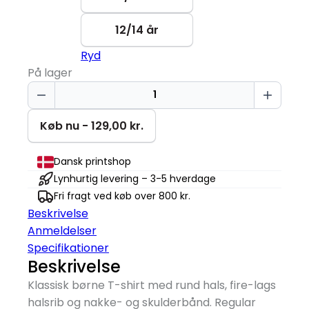
12/14 år
Ryd
På lager
Dino
Fødselsdag
|
Køb nu - 129,00 kr.
2
år
Dansk printshop
|
Lynhurtig levering – 3-5 hverdage
T-
Fri fragt ved køb over 800 kr.
Shirt
Beskrivelse
Børn
Anmeldelser
antal
Specifikationer
Beskrivelse
Klassisk børne T-shirt med rund hals, fire-lags
halsrib og nakke- og skulderbånd. Regular