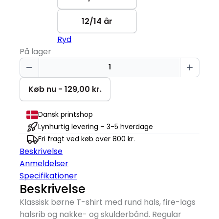
12/14 år
Ryd
På lager
Dino
Fødselsdag
|
Køb nu - 129,00 kr.
2
år
Dansk printshop
|
Lynhurtig levering – 3-5 hverdage
T-
Fri fragt ved køb over 800 kr.
Shirt
Beskrivelse
Børn
Anmeldelser
antal
Specifikationer
Beskrivelse
Klassisk børne T-shirt med rund hals, fire-lags
halsrib og nakke- og skulderbånd. Regular