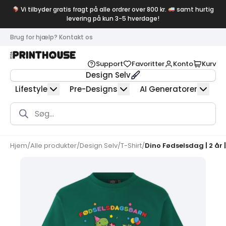
Vi tilbyder gratis fragt på alle ordrer over 800 kr.
samt hurtig
levering på kun 3-5 hverdage!
Brug for hjælp? Kontakt os
Support
Favoritter
Konto
Kurv
Design Selv
Lifestyle
Pre-Designs
AI Generatorer
Products
search
Hjem
/
Alle produkter
/
Design Selv
/
T-Shirt
/
Dino Fødselsdag | 2 år 