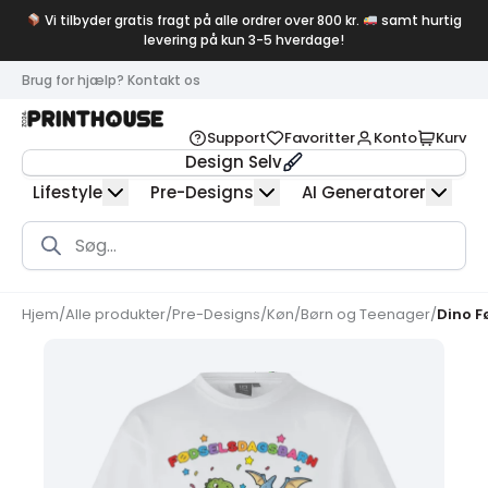
Vi tilbyder gratis fragt på alle ordrer over 800 kr.
samt hurtig
levering på kun 3-5 hverdage!
Brug for hjælp? Kontakt os
Support
Favoritter
Konto
Kurv
Design Selv
Lifestyle
Pre-Designs
AI Generatorer
Products
search
Hjem
/
Alle produkter
/
Pre-Designs
/
Køn
/
Børn og Teenager
/
Dino F