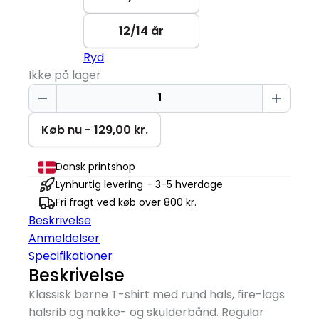
12/14 år
Ryd
Ikke på lager
Dino
Fødselsdag
|
Køb nu - 129,00 kr.
4
år
Dansk printshop
|
Lynhurtig levering – 3-5 hverdage
T-
Fri fragt ved køb over 800 kr.
shirt
Beskrivelse
Børn
Anmeldelser
antal
Specifikationer
Beskrivelse
Klassisk børne T-shirt med rund hals, fire-lags
halsrib og nakke- og skulderbånd. Regular