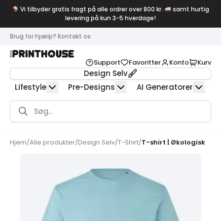
Vi tilbyder gratis fragt på alle ordrer over 800 kr.
samt hurtig
levering på kun 3-5 hverdage!
Brug for hjælp? Kontakt os
Support
Favoritter
Konto
Kurv
Design Selv
Lifestyle
Pre-Designs
AI Generatorer
Products
search
Hjem
/
Alle produkter
/
Design Selv
/
T-Shirt
/
T-shirt | Økologisk