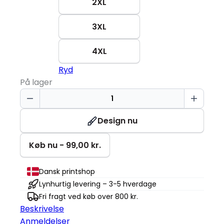
2XL
3XL
4XL
Ryd
På lager
T-
shirt
|
Design nu
Økologisk
antal
Køb nu - 99,00 kr.
Dansk printshop
Lynhurtig levering – 3-5 hverdage
Fri fragt ved køb over 800 kr.
Beskrivelse
Anmeldelser