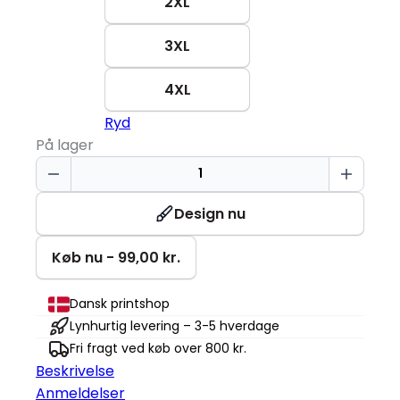
2XL
3XL
4XL
Ryd
På lager
T-
shirt
|
Design nu
Økologisk
antal
Køb nu - 99,00 kr.
Dansk printshop
Lynhurtig levering – 3-5 hverdage
Fri fragt ved køb over 800 kr.
Beskrivelse
Anmeldelser