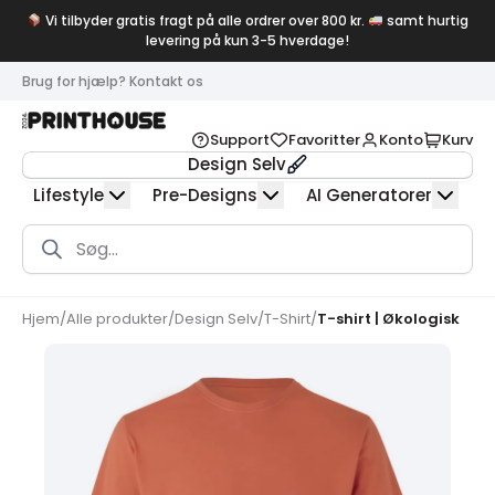
Vi tilbyder gratis fragt på alle ordrer over 800 kr.
samt hurtig
levering på kun 3-5 hverdage!
Brug for hjælp? Kontakt os
Support
Favoritter
Konto
Kurv
Design Selv
Lifestyle
Pre-Designs
AI Generatorer
Products
search
Hjem
/
Alle produkter
/
Design Selv
/
T-Shirt
/
T-shirt | Økologisk