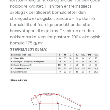
forstærkning af nakke og skulder for den gode
holdbare kvalitet. T-shirten er fremstillet i
økologisk certificeret bomuld efter den
strengeste økologiske standard – fra den rå
bomuld til det færdige produkt under stor
hensyntagen til miljøkrav. T-shirten er uden
nakkemærke. Regular pasform. 100% økologisk
bomuld. 175 g/
m²
STØRELSESSKEMA: