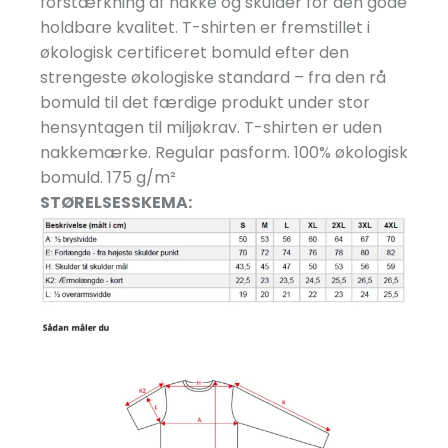
forstærkning af nakke og skulder for den gode
holdbare kvalitet. T-shirten er fremstillet i
økologisk certificeret bomuld efter den
strengeste økologiske standard – fra den rå
bomuld til det færdige produkt under stor
hensyntagen til miljøkrav. T-shirten er uden
nakkemærke. Regular pasform. 100% økologisk
bomuld. 175 g/
m²
STØRELSESSKEMA: