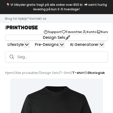
Vi tilbyder gratis fragt på alle ordrer over 800 kr.
samt hurtig
levering på kun 3-5 hverdage!
Brug for hjælp? Kontakt os
Support
Favoritter
Konto
Kurv
Design Selv
Lifestyle
Pre-Designs
AI Generatorer
Products
search
Hjem
/
Alle produkter
/
Design Selv
/
T-Shirt
/
T-shirt | Økologisk