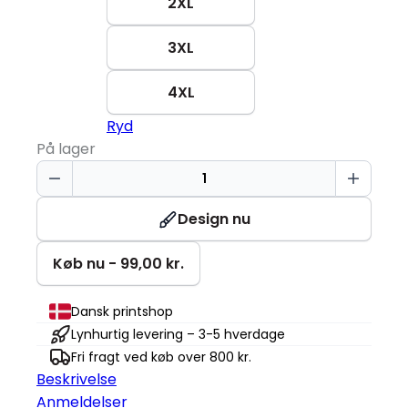
2XL
3XL
4XL
Ryd
På lager
T-
shirt
|
Design nu
Økologisk
antal
Køb nu - 99,00 kr.
Dansk printshop
Lynhurtig levering – 3-5 hverdage
Fri fragt ved køb over 800 kr.
Beskrivelse
Anmeldelser