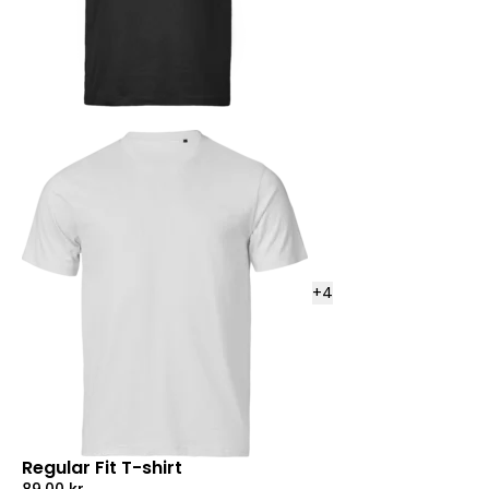
+
4
Regular Fit T-shirt
89,00
kr.