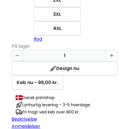
2XL
3XL
4XL
Ryd
På lager
T-
shirt
|
Design nu
Økologisk
antal
Køb nu - 99,00 kr.
Dansk printshop
Lynhurtig levering – 3-5 hverdage
Fri fragt ved køb over 800 kr.
Beskrivelse
Anmeldelser