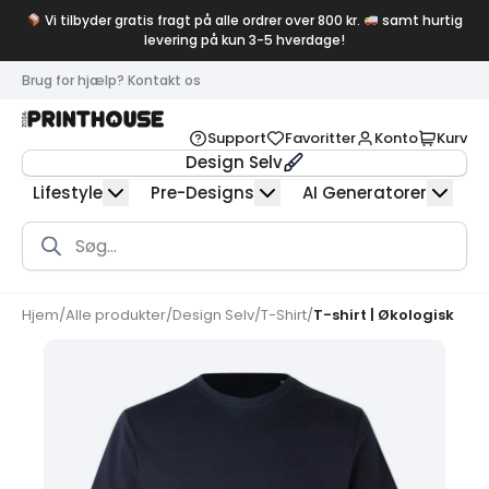
Vi tilbyder gratis fragt på alle ordrer over 800 kr.
samt hurtig
levering på kun 3-5 hverdage!
Brug for hjælp? Kontakt os
Support
Favoritter
Konto
Kurv
Design Selv
Lifestyle
Pre-Designs
AI Generatorer
Products
search
Hjem
/
Alle produkter
/
Design Selv
/
T-Shirt
/
T-shirt | Økologisk