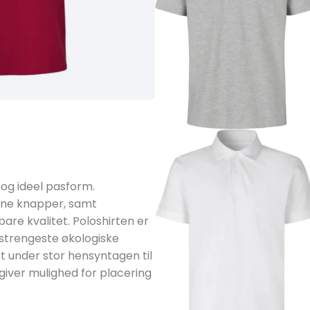
 og ideel pasform.
tone knapper, samt
are kvalitet. Poloshirten er
n strengeste økologiske
t under stor hensyntagen til
giver mulighed for placering