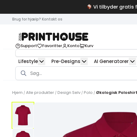
Vi tilbyder gratis 
Brug for hjælp? Kontakt os
Support
Favoritter
Konto
Kurv
Lifestyle
Pre-Designs
AI Generatorer
Products
search
Hjem
Alle produkter
Design Selv
Polo
Økologisk Poloshir
/
/
/
/