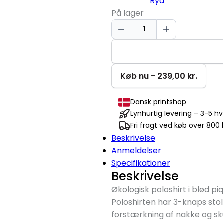
Ryd
På lager
Økologisk
Poloshirt
antal
Køb nu - 239,00 kr.
Dansk printshop
Lynhurtig levering – 3-5 h
Fri fragt ved køb over 800 k
Beskrivelse
Anmeldelser
Specifikationer
Beskrivelse
Økologisk poloshirt i blød p
Poloshirten har 3-knaps sto
forstærkning af nakke og sku