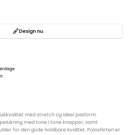
Design nu
verdage
r.
iquékvalitet med stretch og ideel pasform.
lpelukning med tone i tone knapper, samt
lder for den gode holdbare kvalitet. Poloshirten er