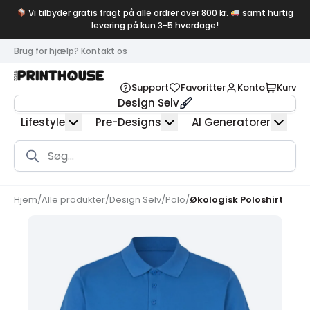
Vi tilbyder gratis fragt på alle ordrer over 800 kr.
samt hurtig
levering på kun 3-5 hverdage!
Brug for hjælp? Kontakt os
Support
Favoritter
Konto
Kurv
Design Selv
Lifestyle
Pre-Designs
AI Generatorer
Products
search
Hjem
/
Alle produkter
/
Design Selv
/
Polo
/
Økologisk Poloshirt