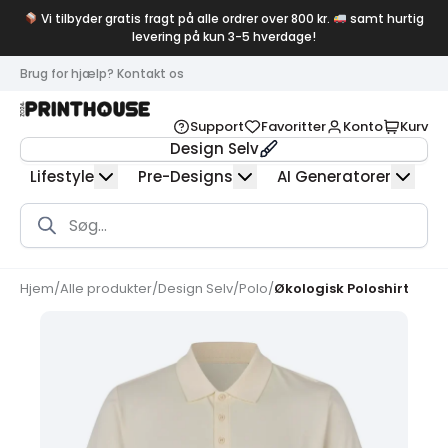
Vi tilbyder gratis fragt på alle ordrer over 800 kr.
samt hurtig
levering på kun 3-5 hverdage!
Brug for hjælp? Kontakt os
Support
Favoritter
Konto
Kurv
Design Selv
Lifestyle
Pre-Designs
AI Generatorer
Products
search
Hjem
/
Alle produkter
/
Design Selv
/
Polo
/
Økologisk Poloshirt