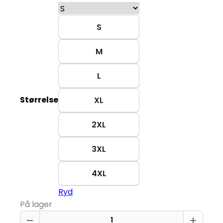
S
M
L
Størrelse
XL
2XL
3XL
4XL
Ryd
På lager
Økologisk