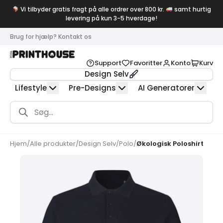
Vi tilbyder gratis fragt på alle ordrer over 800 kr.
samt hurtig
levering på kun 3-5 hverdage!
Brug for hjælp? Kontakt os
Support
Favoritter
Konto
Kurv
Design Selv
Lifestyle
Pre-Designs
AI Generatorer
Products
search
Hjem
/
Alle produkter
/
Design Selv
/
Polo
/
Økologisk Poloshirt