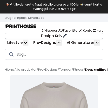
Vi tilbyder gratis fragt på alle ordrer over 800 kr.
samt hurtig
levering på kun 3-5 hverdage!
Brug for hjælp? Kontakt os
Support
Favoritter
Konto
Kurv
Design Selv
Lifestyle
Pre-Designs
AI Generatorer
Products
search
Hjem
/
Alle produkter
/
Pre-Designs
/
Temaer
/
Fitness
/
Keep smiling