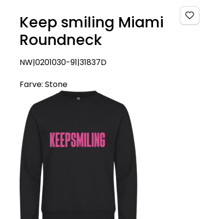
Keep smiling Miami
Roundneck
NW|0201030-91|31837D
Farve:
Stone