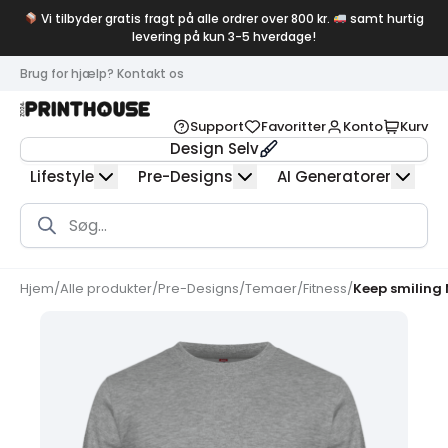
Vi tilbyder gratis fragt på alle ordrer over 800 kr.
samt hurtig
levering på kun 3-5 hverdage!
Brug for hjælp? Kontakt os
Support
Favoritter
Konto
Kurv
Design Selv
Lifestyle
Pre-Designs
AI Generatorer
Products
search
Hjem
/
Alle produkter
/
Pre-Designs
/
Temaer
/
Fitness
/
Keep smiling