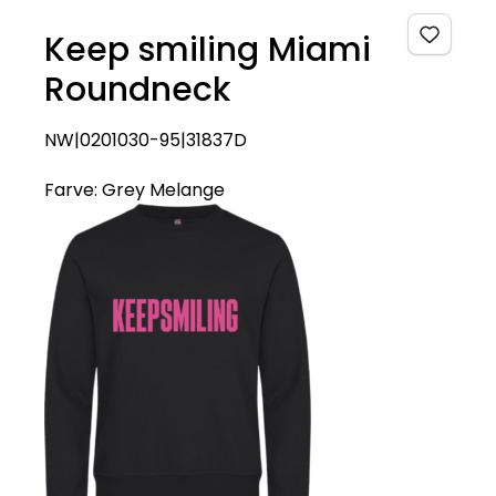
Keep smiling Miami
Roundneck
NW|0201030-95|31837D
Farve:
Grey Melange