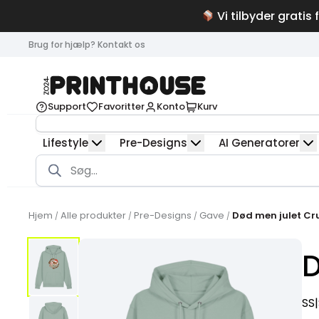
Vi tilbyder gratis 
Brug for hjælp? Kontakt os
Support
Favoritter
Konto
Kurv
Lifestyle
Pre-Designs
AI Generatorer
Products
search
Hjem
Alle produkter
Pre-Designs
Gave
Død men julet Cru
/
/
/
/
D
SS