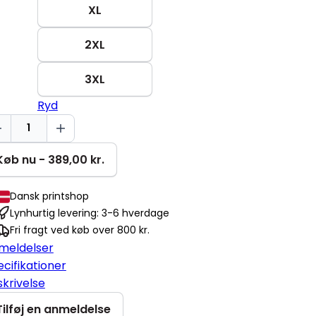
XL
2XL
3XL
Ryd
d
n
et
Køb nu - 389,00 kr.
iser
Dansk printshop
al
Lynhurtig levering: 3-6 hverdage
Fri fragt ved køb over 800 kr.
meldelser
cifikationer
krivelse
Tilføj en anmeldelse