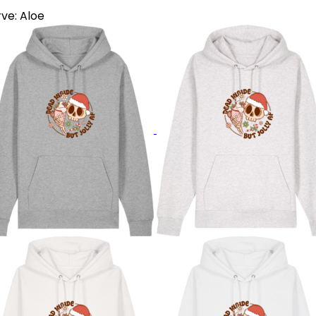
rve:
Aloe