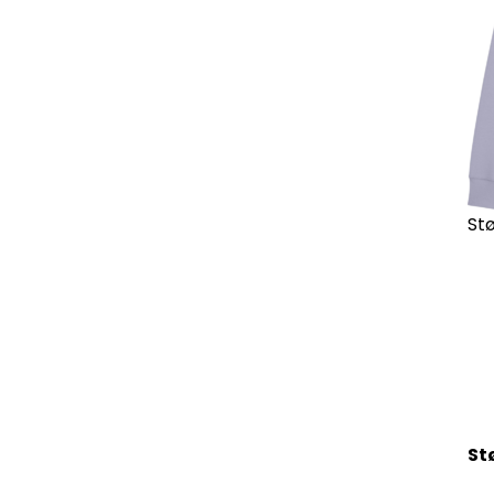
Stø
St