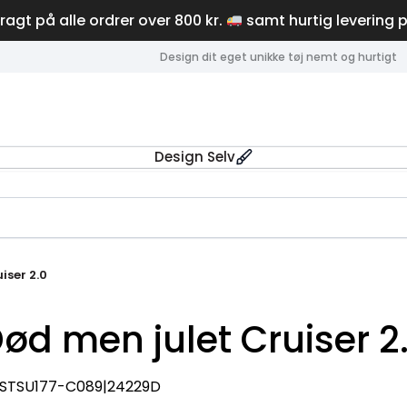
fragt på alle ordrer over 800 kr.
samt hurtig levering 
Design dit eget unikke tøj nemt og hurtigt
Design Selv
iser 2.0
ød men julet Cruiser 2
|STSU177-C089|24229D