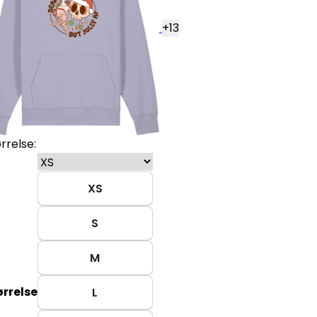
+
13
rrelse:
XS
S
M
ørrelse
L