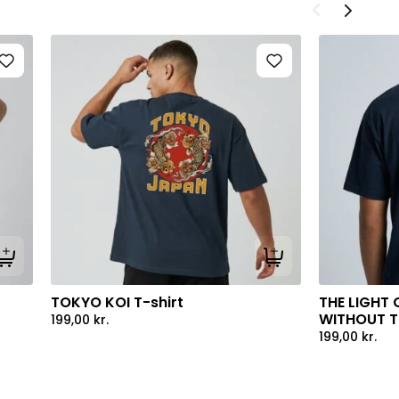
Tilføj til kurv
Tilføj til kurv
TOKYO KOI T-shirt
THE LIGHT 
WITHOUT TH
199,00
kr.
199,00
kr.