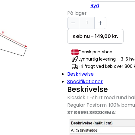
Ryd
På lager
Bad
Decisions
T-
Køb nu - 149,00 kr.
shirt
antal
Dansk printshop
Lynhurtig levering – 3-5 h
Fri fragt ved køb over 800 k
Beskrivelse
Specifikationer
Beskrivelse
Klassisk T-shirt med rund hal
Regular Pasform. 100% bomul
STØRRELSESSKEMA: