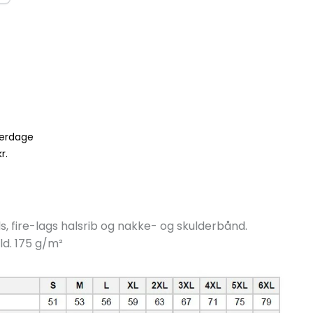
verdage
r.
s, fire-lags halsrib og nakke- og skulderbånd.
d. 175 g/
m²