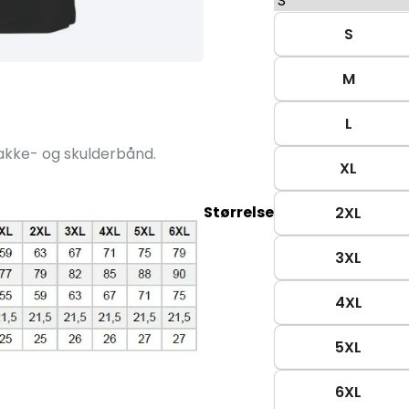
S
M
L
 nakke- og skulderbånd.
XL
Størrelse
2XL
3XL
4XL
5XL
6XL