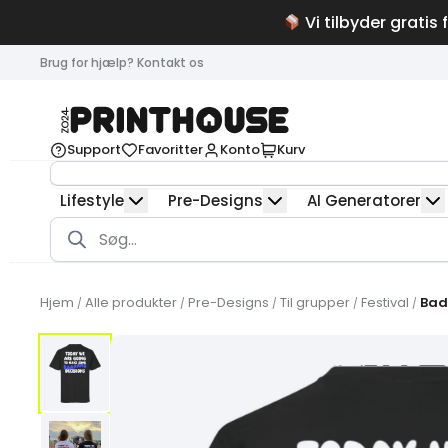
Vi tilbyder gratis 
Brug for hjælp? Kontakt os
Support
Favoritter
Konto
Kurv
Lifestyle
Pre-Designs
AI Generatorer
Products
search
Hjem
Alle produkter
Pre-Designs
Til grupper
Festival
Bad
/
/
/
/
/