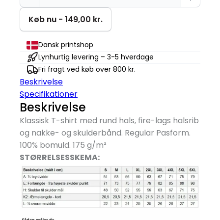
Er
Min
Køb nu - 149,00 kr.
Coping
Mechanism
Dansk printshop
T-
Lynhurtig levering – 3-5 hverdage
shirt
Fri fragt ved køb over 800 kr.
antal
Beskrivelse
Specifikationer
Beskrivelse
Klassisk T-shirt med rund hals, fire-lags halsrib
og nakke- og skulderbånd. Regular Pasform.
100% bomuld. 175 g/
m²
STØRRELSESSKEMA: