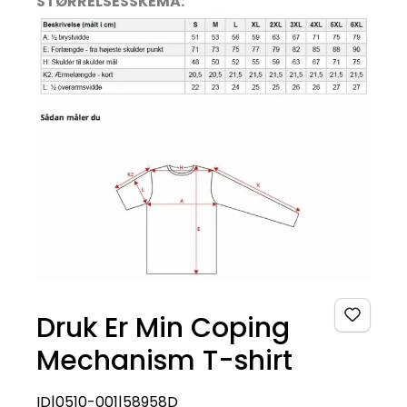
STØRRELSESSKEMA:
Druk Er Min Coping
Mechanism T-shirt
ID|0510-001|58958D