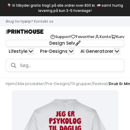
Vi tilbyder gratis fragt på alle ordrer over 800 kr.
samt hurtig
levering på kun 3-5 hverdage!
Brug for hjælp? Kontakt os
Support
Favoritter
Konto
Kurv
Design Selv
Lifestyle
Pre-Designs
AI Generatorer
Products
search
Hjem
/
Alle produkter
/
Pre-Designs
/
Til grupper
/
Festival
/
Druk Er M