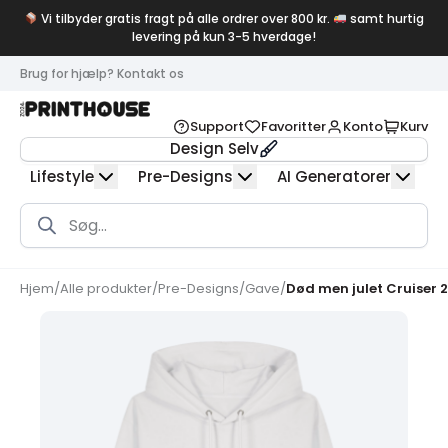
Vi tilbyder gratis fragt på alle ordrer over 800 kr.
samt hurtig
levering på kun 3-5 hverdage!
Brug for hjælp? Kontakt os
Support
Favoritter
Konto
Kurv
Design Selv
Lifestyle
Pre-Designs
AI Generatorer
Products
search
Hjem
/
Alle produkter
/
Pre-Designs
/
Gave
/
Død men julet Cruiser 2