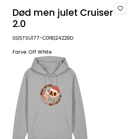
Død men julet Cruiser
2.0
SS|STSU177-C018|24229D
Farve:
Off White