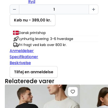
Ryd
Død
men
julet
Køb nu - 389,00 kr.
Cruiser
2.0
Dansk printshop
antal
Lynhurtig levering: 3-6 hverdage
Fri fragt ved køb over 800 kr.
Anmeldelser
Specifikationer
Beskrivelse
Tilføj en anmeldelse
Relaterede varer