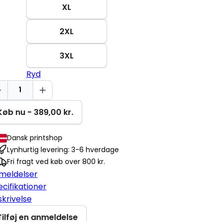
XL
2XL
3XL
Ryd
d
n
et
Køb nu - 389,00 kr.
iser
Dansk printshop
al
Lynhurtig levering: 3-6 hverdage
Fri fragt ved køb over 800 kr.
meldelser
cifikationer
krivelse
Tilføj en anmeldelse