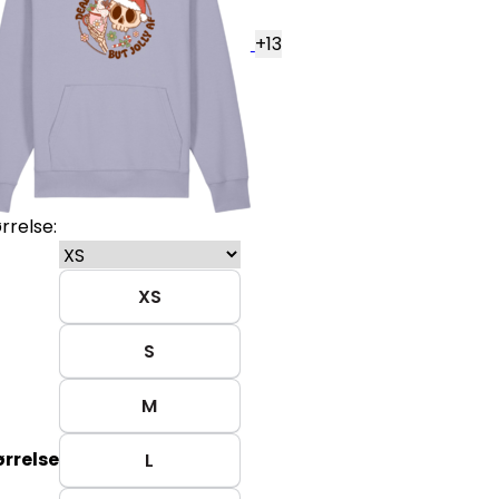
+
13
rrelse:
XS
S
M
ørrelse
L