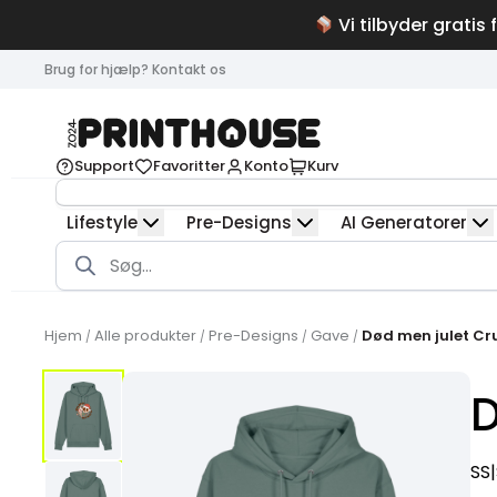
Vi tilbyder gratis 
Brug for hjælp? Kontakt os
Support
Favoritter
Konto
Kurv
Lifestyle
Pre-Designs
AI Generatorer
Products
search
Hjem
Alle produkter
Pre-Designs
Gave
Død men julet Cru
/
/
/
/
D
SS