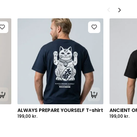
Tilføj til kurv
Tilføj til kurv
ALWAYS PREPARE YOURSELF T-shirt
ANCIENT OF
199,00
kr.
199,00
kr.