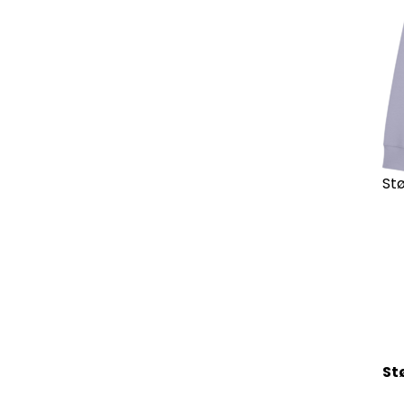
Stø
St