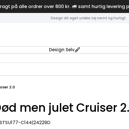
fragt på alle ordrer over 800 kr.
samt hurtig levering 
Design dit eget unikke tøj nemt og hurtigt
Design Selv
iser 2.0
ød men julet Cruiser 2
|STSU177-C144|24229D