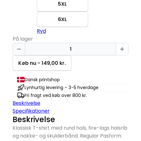
5XL
6XL
Ryd
På lager
Håndværker
Vater'passer
T-
Køb nu - 149,00 kr.
shirt
antal
Dansk printshop
Lynhurtig levering – 3-5 hverdage
Fri fragt ved køb over 800 kr.
Beskrivelse
Specifikationer
Beskrivelse
Klassisk T-shirt med rund hals, fire-lags halsrib
og nakke- og skulderbånd. Regular Pasform.