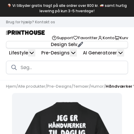
Vi tilbyder gratis fragt på alle ordrer over 800 kr.
samt hurtig
levering på kun 3-5 hverdage!
Brug for hjælp? Kontakt os
Support
Favoritter
Konto
Kurv
Design Selv
Lifestyle
Pre-Designs
AI Generatorer
Products
search
Hjem
/
Alle produkter
/
Pre-Designs
/
Temaer
/
Humor
/
Håndværker V